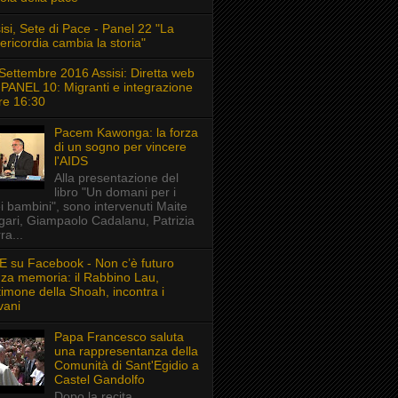
isi, Sete di Pace - Panel 22 "La
ericordia cambia la storia"
Settembre 2016 Assisi: Diretta web
 PANEL 10: Migranti e integrazione
re 16:30
Pacem Kawonga: la forza
di un sogno per vincere
l'AIDS
Alla presentazione del
libro "Un domani per i
i bambini", sono intervenuti Maite
gari, Giampaolo Cadalanu, Patrizia
ra...
E su Facebook - Non c’è futuro
za memoria: il Rabbino Lau,
timone della Shoah, incontra i
vani
Papa Francesco saluta
una rappresentanza della
Comunità di Sant'Egidio a
Castel Gandolfo
Dopo la recita