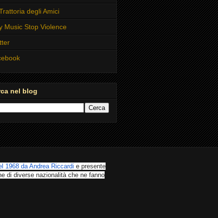
Trattoria degli Amici
y Music Stop Violence
tter
cebook
ca nel blog
l 1968 da Andrea Riccardi
e presente
ne di diverse nazionalità che ne fanno