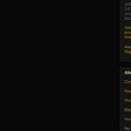
del
14/
una
disa
Set
pov
Ass
Ass
Mig
Altr
Com
New
Pr
Bas
Viv
No 