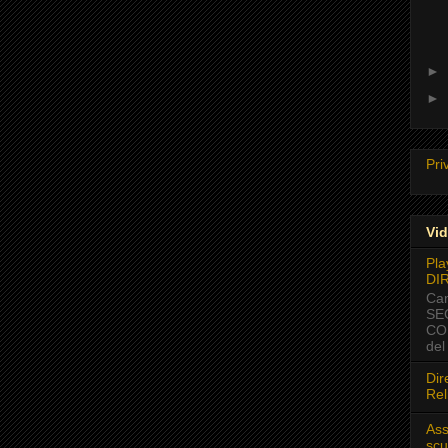
►
►
Pri
Vid
Pla
DI
Cam
SE
CON
del
Dir
Rel
Ass
scu