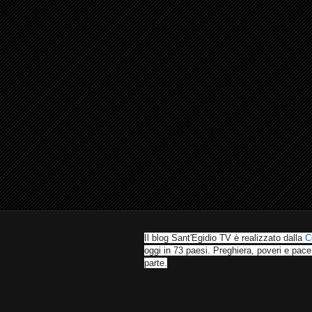
Il blog Sant'Egidio TV è realizzato dalla
C
oggi in 73 paesi. Preghiera, poveri e pace
parte.