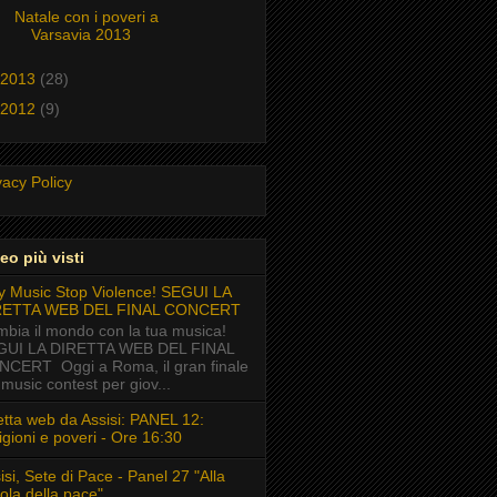
Natale con i poveri a
Varsavia 2013
2013
(28)
2012
(9)
vacy Policy
eo più visti
y Music Stop Violence! SEGUI LA
RETTA WEB DEL FINAL CONCERT
bia il mondo con la tua musica!
GUI LA DIRETTA WEB DEL FINAL
CERT Oggi a Roma, il gran finale
 music contest per giov...
etta web da Assisi: PANEL 12:
igioni e poveri - Ore 16:30
isi, Sete di Pace - Panel 27 "Alla
ola della pace"