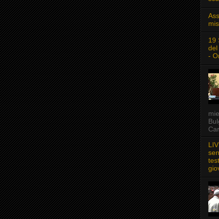
Ass
mis
19 
del
- O
mie
Bul
Car
LIV
sen
tes
gio