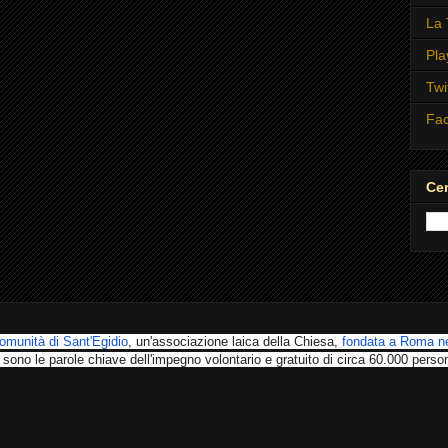
La 
Pla
Twi
Fa
Cer
omunità di Sant'Egidio
, un'associazione laica della Chiesa,
fondata a Roma ne
 sono le parole chiave dell'impegno volontario e gratuito di circa 60.000 perso